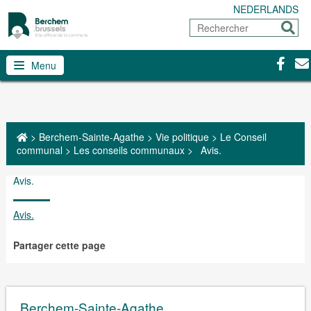
NEDERLANDS
Rechercher
Envoy
Facebo
Con
Menu
>
Berchem-Sainte-Agathe
>
Vie politique
>
Le Conseil
communal
>
Les conseils communaux
>
Avis.
Avis.
Avis.
Partager cette page
Berchem-Sainte-Agathe