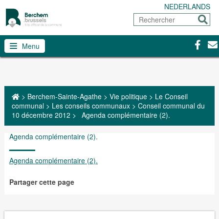
NEDERLANDS
Rechercher
Envoy
Facebo
Con
Menu
>
Berchem-Sainte-Agathe
>
Vie politique
>
Le Conseil
communal
>
Les conseils communaux
>
Conseil communal du
10 décembre 2012
>
Agenda complémentaire (2).
Agenda complémentaire (2).
Agenda complémentaire (2).
Partager cette page