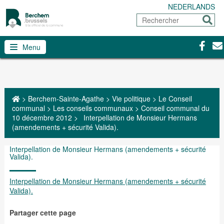
NEDERLANDS
Rechercher
Envoy
Facebo
Con
Menu
>
Berchem-Sainte-Agathe
>
Vie politique
>
Le Conseil
communal
>
Les conseils communaux
>
Conseil communal du
10 décembre 2012
>
Interpellation de Monsieur Hermans
(amendements + sécurité Valida).
Interpellation de Monsieur Hermans (amendements + sécurité
Valida).
Interpellation de Monsieur Hermans (amendements + sécurité
Valida).
Partager cette page