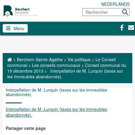
NEDERLANDS
Rechercher
Envoy
Facebo
Con
Menu
>
Berchem-Sainte-Agathe
>
Vie politique
>
Le Conseil
communal
>
Les conseils communaux
>
Conseil communal du
19 décembre 2013
>
Interpellation de M. Lurquin (taxes sur
les immeubles abandonnés).
Interpellation de M. Lurquin (taxes sur les immeubles
abandonnés).
Interpellation de M. Lurquin (taxes sur les immeubles
abandonnés).
Partager cette page