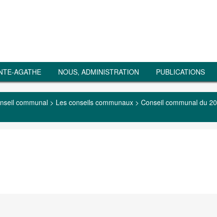
NTE-AGATHE
NOUS, ADMINISTRATION
PUBLICATIONS
nseil communal
>
Les conseils communaux
>
Conseil communal du 20