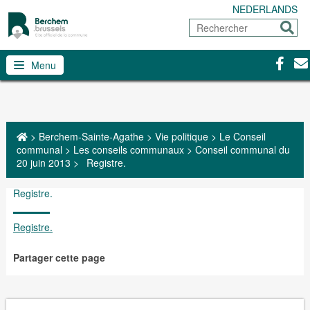
NEDERLANDS
Rechercher
Envoy
Facebo
Con
Menu
>
Berchem-Sainte-Agathe
>
Vie politique
>
Le Conseil
communal
>
Les conseils communaux
>
Conseil communal du
20 juin 2013
>
Registre.
Registre.
Registre.
Partager cette page