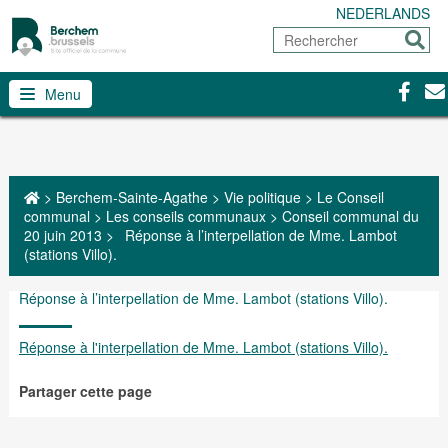
NEDERLANDS
Rechercher
Envoy
Facebo
Con
Menu
>
Berchem-Sainte-Agathe
>
Vie politique
>
Le Conseil
communal
>
Les conseils communaux
>
Conseil communal du
20 juin 2013
>
Réponse à l’interpellation de Mme. Lambot
(stations Villo).
Réponse à l’interpellation de Mme. Lambot (stations Villo).
Réponse à l'interpellation de Mme. Lambot (stations Villo).
Partager cette page