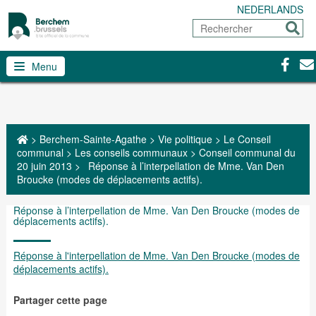
NEDERLANDS
Rechercher
Envoy
Facebo
Con
Menu
>
Berchem-Sainte-Agathe
>
Vie politique
>
Le Conseil
communal
>
Les conseils communaux
>
Conseil communal du
20 juin 2013
>
Réponse à l’interpellation de Mme. Van Den
Broucke (modes de déplacements actifs).
Réponse à l’interpellation de Mme. Van Den Broucke (modes de
déplacements actifs).
Réponse à l'interpellation de Mme. Van Den Broucke (modes de
déplacements actifs).
Partager cette page