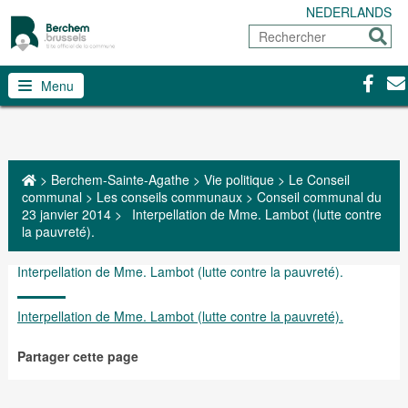
NEDERLANDS
Rechercher
Envoy
Facebo
Con
Menu
>
Berchem-Sainte-Agathe
>
Vie politique
>
Le Conseil
communal
>
Les conseils communaux
>
Conseil communal du
23 janvier 2014
>
Interpellation de Mme. Lambot (lutte contre
la pauvreté).
Interpellation de Mme. Lambot (lutte contre la pauvreté).
Interpellation de Mme. Lambot (lutte contre la pauvreté).
Partager cette page