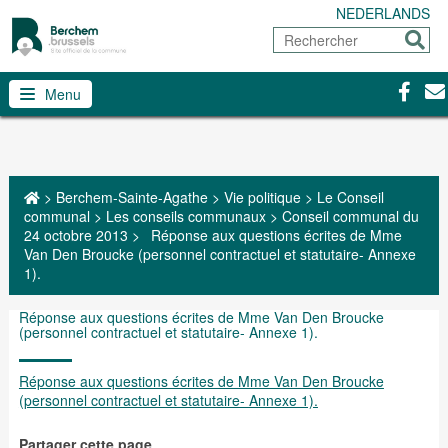
NEDERLANDS
Rechercher
Envoy
Facebo
Con
Menu
>
Berchem-Sainte-Agathe
>
Vie politique
>
Le Conseil
communal
>
Les conseils communaux
>
Conseil communal du
24 octobre 2013
>
Réponse aux questions écrites de Mme
Van Den Broucke (personnel contractuel et statutaire- Annexe
1).
Réponse aux questions écrites de Mme Van Den Broucke
(personnel contractuel et statutaire- Annexe 1).
Réponse aux questions écrites de Mme Van Den Broucke
(personnel contractuel et statutaire- Annexe 1).
Partager cette page