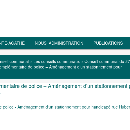
NTE-AGATHE
NOUS, ADMINISTRATION
PUBLICATIONS
nseil communal
>
Les conseils communaux
>
Conseil communal du 27
 complémentaire de police – Aménagement d’un stationnement pour
émentaire de police – Aménagement d’un stationnement 
.
de police - Aménagement d'un stationnement pour handicapé rue Huber