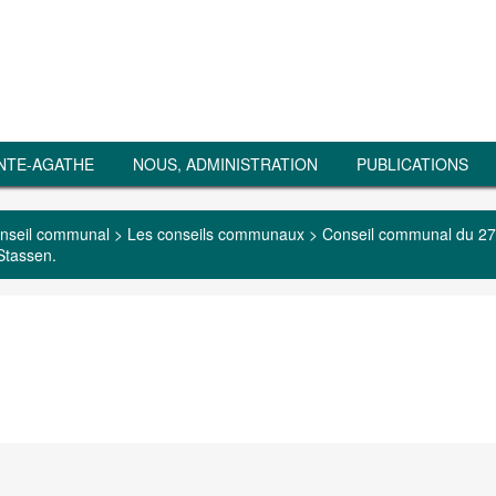
NTE-AGATHE
NOUS, ADMINISTRATION
PUBLICATIONS
nseil communal
>
Les conseils communaux
>
Conseil communal du 27
 Stassen.