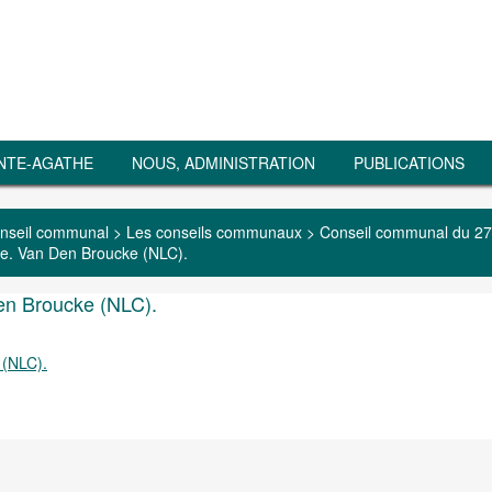
NTE-AGATHE
NOUS, ADMINISTRATION
PUBLICATIONS
nseil communal
>
Les conseils communaux
>
Conseil communal du 27
me. Van Den Broucke (NLC).
Den Broucke (NLC).
 (NLC).