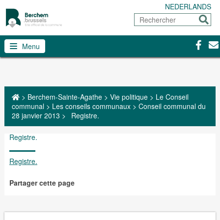
NEDERLANDS
Rechercher
Envoy
Facebo
Con
Menu
>
Berchem-Sainte-Agathe
>
Vie politique
>
Le Conseil
communal
>
Les conseils communaux
>
Conseil communal du
28 janvier 2013
>
Registre.
Registre.
Registre.
Partager cette page