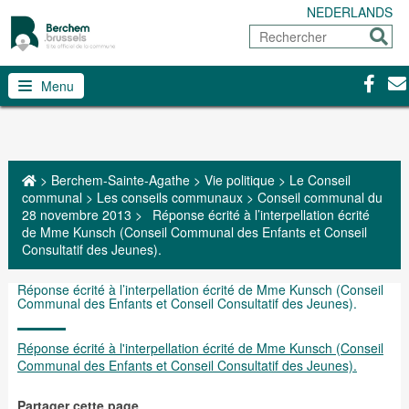
NEDERLANDS
Rechercher
Envoy
Facebo
Con
Menu
>
Berchem-Sainte-Agathe
>
Vie politique
>
Le Conseil
communal
>
Les conseils communaux
>
Conseil communal du
28 novembre 2013
>
Réponse écrité à l’interpellation écrité
de Mme Kunsch (Conseil Communal des Enfants et Conseil
Consultatif des Jeunes).
Réponse écrité à l’interpellation écrité de Mme Kunsch (Conseil
Communal des Enfants et Conseil Consultatif des Jeunes).
Réponse écrité à l'interpellation écrité de Mme Kunsch (Conseil
Communal des Enfants et Conseil Consultatif des Jeunes).
Partager cette page