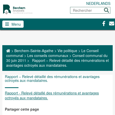
NEDERLANDS
Rechercher
Envoy
Facebo
Con
Menu
>
Berchem-Sainte-Agathe
>
Vie politique
>
Le Conseil
communal
>
Les conseils communaux
>
Conseil communal du
30 juin 2011
>
Rapport – Relevé détaillé des rémunérations et
avantages octroyés aux mandataires.
Rapport – Relevé détaillé des rémunérations et avantages
octroyés aux mandataires.
Rapport - Relevé détaillé des rémunérations et avantages
octroyés aux mandataires.
Partager cette page