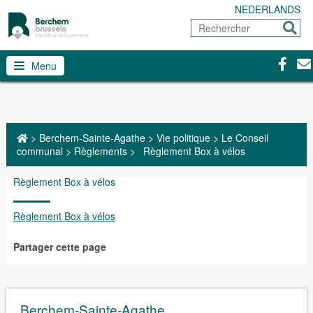
NEDERLANDS
Rechercher
Envoy
Facebo
Con
Menu
>
Berchem-Sainte-Agathe
>
Vie politique
>
Le Conseil
communal
>
Règlements
>
Règlement Box à vélos
Règlement Box à vélos
Règlement Box à vélos
Partager cette page
Berchem-Sainte-Agathe