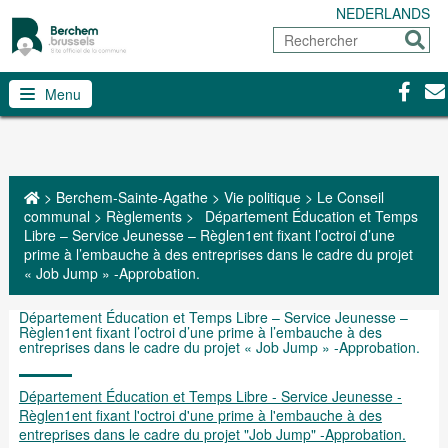
NEDERLANDS
Rechercher
Envoy
Facebo
Con
Menu
>
Berchem-Sainte-Agathe
>
Vie politique
>
Le Conseil
communal
>
Règlements
>
Département Éducation et Temps
Libre – Service Jeunesse – Règlen1ent fixant l’octroi d’une
prime à l’embauche à des entreprises dans le cadre du projet
« Job Jump » -Approbation.
Département Éducation et Temps Libre – Service Jeunesse –
Règlen1ent fixant l’octroi d’une prime à l’embauche à des
entreprises dans le cadre du projet « Job Jump » -Approbation.
Département Éducation et Temps Libre - Service Jeunesse -
Règlen1ent fixant l'octroi d'une prime à l'embauche à des
entreprises dans le cadre du projet "Job Jump" -Approbation.