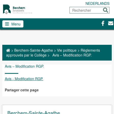
NEDERLANDS
Rechercher
Envoy
Facebo
Con
Menu
>
Berchem-Sainte-Agathe
>
Vie politique
>
Règlements
approuvés par le Collège
>
Avis – Modification RGP.
Avis – Modification RGP.
Avis - Modification RGP.
Partager cette page
Berchem-Sainte-Agathe