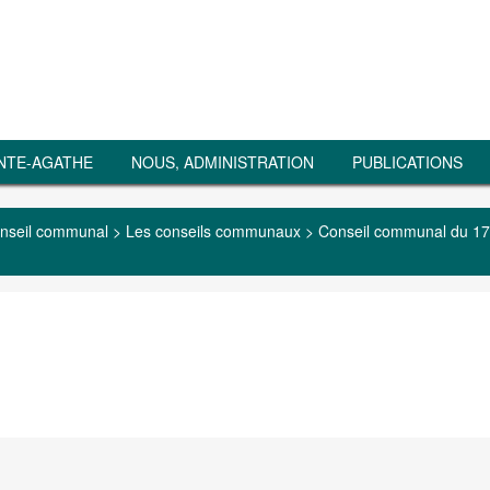
NTE-AGATHE
NOUS, ADMINISTRATION
PUBLICATIONS
nseil communal
>
Les conseils communaux
>
Conseil communal du 17