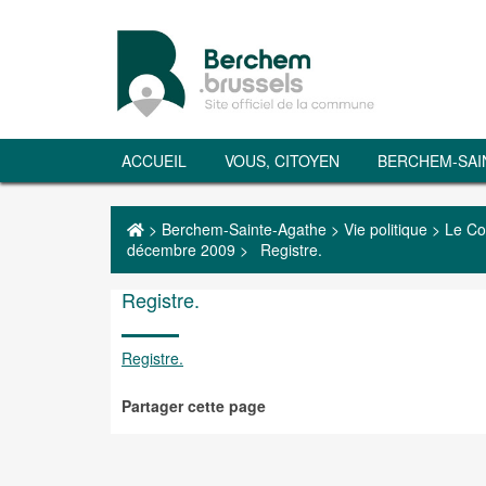
ACCUEIL
VOUS, CITOYEN
BERCHEM-SAI
>
Berchem-Sainte-Agathe
>
Vie politique
>
Le Co
décembre 2009
>
Registre.
Registre.
Registre.
Partager cette page