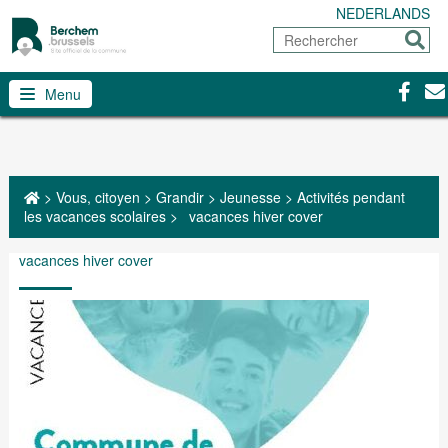
NEDERLANDS
Rechercher
Envoy
Facebo
Con
Menu
>
Vous, citoyen
>
Grandir
>
Jeunesse
>
Activités pendant
les vacances scolaires
>
vacances hiver cover
vacances hiver cover