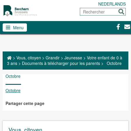
NEDERLANDS
Rechercher
Envoy
Facebo
Con
Menu
>
Vous, citoyen
>
Grandir
>
Jeunesse
>
Votre enfant de 0 à
3 ans
>
Documents à télécharger pour les parents
>
Octobre
Octobre
Octobre
Partager cette page
Vous, citoyen