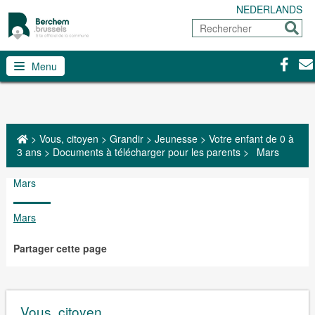
NEDERLANDS
Rechercher
Envoy
Facebo
Con
Menu
>
Vous, citoyen
>
Grandir
>
Jeunesse
>
Votre enfant de 0 à
3 ans
>
Documents à télécharger pour les parents
>
Mars
Mars
Mars
Partager cette page
Vous, citoyen