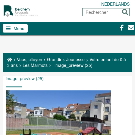
NEDERLANDS
Rechercher
Envoy
Facebo
Con
Menu
>
Vous, citoyen
>
Grandir
>
Jeunesse
>
Votre enfant de 0 à
3 ans
>
Les Marmots
>
image_preview (25)
image_preview (25)