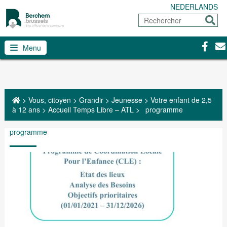
NEDERLANDS
Rechercher
Envoy
Facebo
Con
Menu
>
Vous, citoyen
>
Grandir
>
Jeunesse
>
Votre enfant de 2,5
à 12 ans
>
Accueil Temps Libre – ATL
>
programme
programme