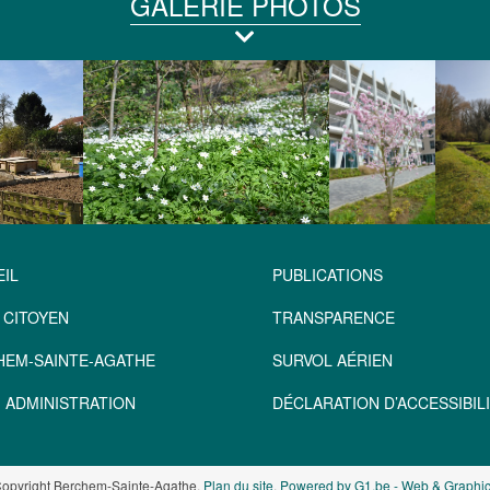
GALERIE PHOTOS
IL
PUBLICATIONS
 CITOYEN
TRANSPARENCE
HEM-SAINTE-AGATHE
SURVOL AÉRIEN
 ADMINISTRATION
DÉCLARATION D’ACCESSIBILI
opyright Berchem-Sainte-Agathe.
Plan du site
.
Powered by G1.be - Web & Graphic