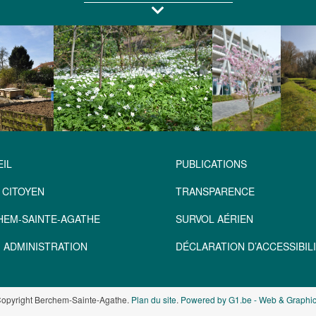
IL
PUBLICATIONS
 CITOYEN
TRANSPARENCE
HEM-SAINTE-AGATHE
SURVOL AÉRIEN
 ADMINISTRATION
DÉCLARATION D’ACCESSIBILI
opyright Berchem-Sainte-Agathe.
Plan du site
.
Powered by G1.be - Web & Graphic