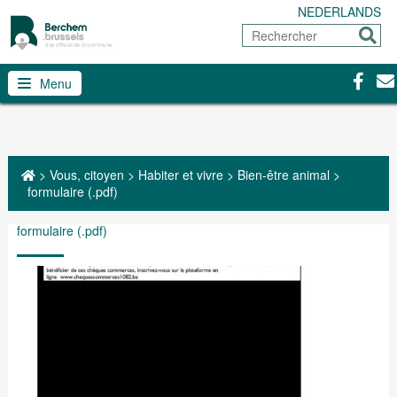
NEDERLANDS
Rechercher
Envoy
Facebo
Con
Menu
>
Vous, citoyen
>
Habiter et vivre
>
Bien-être animal
>
formulaire (.pdf)
formulaire (.pdf)