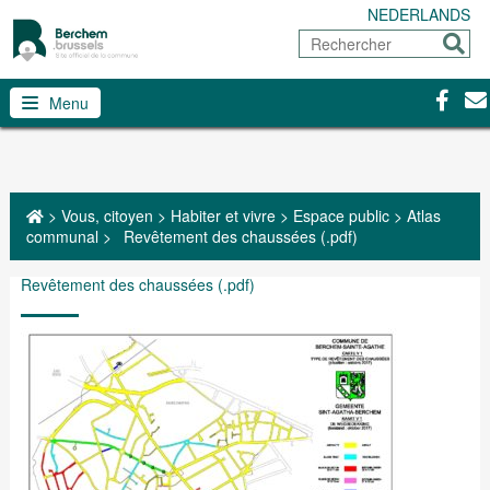
NEDERLANDS
Rechercher
Envoy
Facebo
Con
Menu
>
Vous, citoyen
>
Habiter et vivre
>
Espace public
>
Atlas
communal
>
Revêtement des chaussées (.pdf)
Revêtement des chaussées (.pdf)