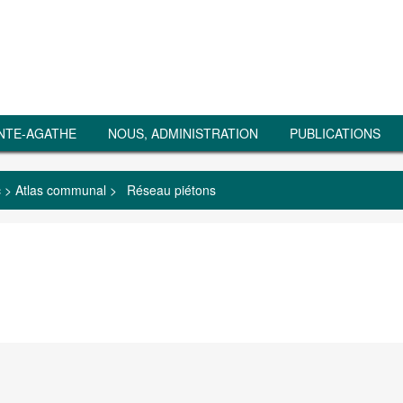
NTE-AGATHE
NOUS, ADMINISTRATION
PUBLICATIONS
c
>
Atlas communal
>
Réseau piétons