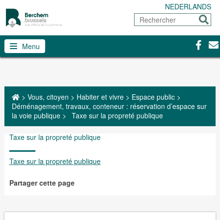
NEDERLANDS
Rechercher
Envoy
Facebo
Con
Menu
>
Vous, citoyen
>
Habiter et vivre
>
Espace public
>
Déménagement, travaux, conteneur : réservation d’espace sur
la voie publique
>
Taxe sur la propreté publique
Taxe sur la propreté publique
Taxe sur la propreté publique
Partager cette page