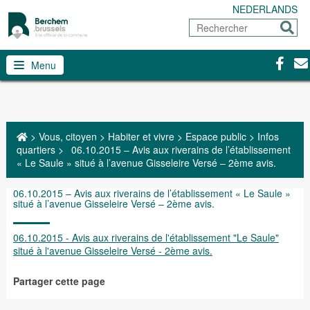
NEDERLANDS
Rechercher
Envoy
Facebo
Con
Menu
>
Vous, citoyen
>
Habiter et vivre
>
Espace public
>
Infos
quartiers
>
06.10.2015 – Avis aux riverains de l’établissement
« Le Saule » situé à l’avenue Gisseleire Versé – 2ème avis.
06.10.2015 – Avis aux riverains de l’établissement « Le Saule »
situé à l’avenue Gisseleire Versé – 2ème avis.
06.10.2015 - Avis aux riverains de l'établissement "Le Saule"
situé à l'avenue Gisseleire Versé - 2ème avis.
Partager cette page