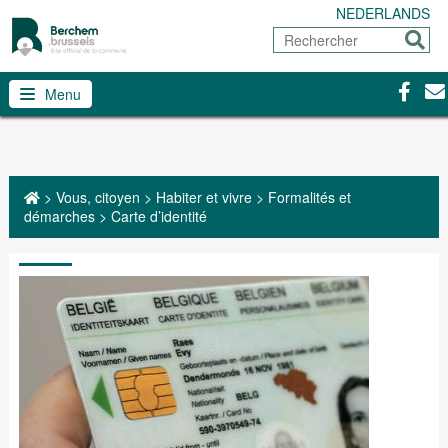
NEDERLANDS
Rechercher
Envoy
Facebo
Con
Menu
>
Vous, citoyen
>
Habiter et vivre
>
Formalités et
démarches
>
Carte d’identité