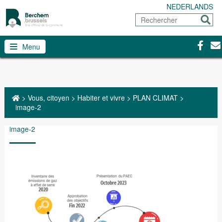
NEDERLANDS
Rechercher
Envoy
Facebo
Con
Menu
>
Vous, citoyen
>
Habiter et vivre
>
PLAN CLIMAT
>
image-2
image-2