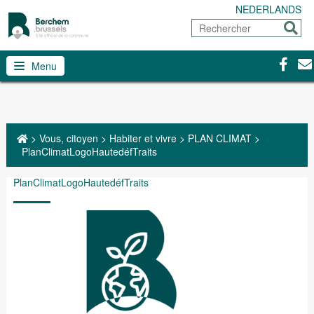
NEDERLANDS
Rechercher
Envoy
Facebo
Con
Menu
>
Vous, citoyen
>
Habiter et vivre
>
PLAN CLIMAT
>
PlanClimatLogoHautedéfTraits
PlanClimatLogoHautedéfTraits