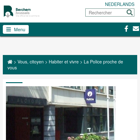
NEDERLANDS
Rechercher
Envoy
Facebo
Con
Menu
>
Vous, citoyen
>
Habiter et vivre
>
La Police proche de
vous