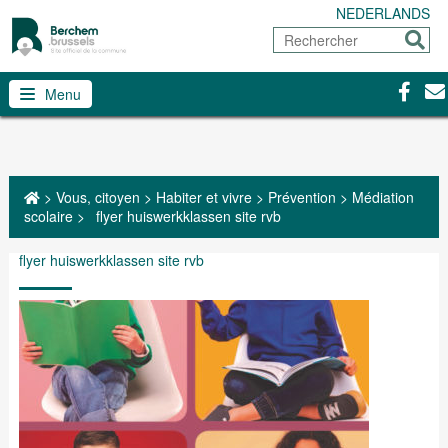
NEDERLANDS
Rechercher
Envoy
Facebo
Con
Menu
>
Vous, citoyen
>
Habiter et vivre
>
Prévention
>
Médiation
scolaire
>
flyer huiswerkklassen site rvb
flyer huiswerkklassen site rvb