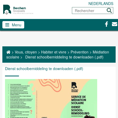
NEDERLANDS
Rechercher
Envoy
Facebo
Con
Menu
>
Vous, citoyen
>
Habiter et vivre
>
Prévention
>
Médiation
scolaire
>
Dienst schoolbemiddeling te downloaden (.pdf)
Dienst schoolbemiddeling te downloaden (.pdf)