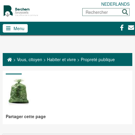
NEDERLANDS
Rechercher
Envoy
Facebo
Con
Menu
>
Vous, citoyen
>
Habiter et vivre
>
Propreté publique
Partager cette page