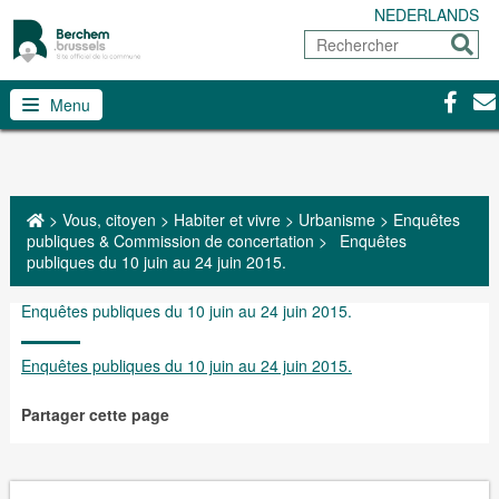
NEDERLANDS
Rechercher
Envoy
Facebo
Con
Menu
>
Vous, citoyen
>
Habiter et vivre
>
Urbanisme
>
Enquêtes
publiques & Commission de concertation
>
Enquêtes
publiques du 10 juin au 24 juin 2015.
Enquêtes publiques du 10 juin au 24 juin 2015.
Enquêtes publiques du 10 juin au 24 juin 2015.
Partager cette page