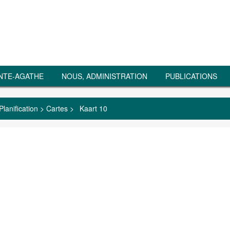
NTE-AGATHE
NOUS, ADMINISTRATION
PUBLICATIONS
Planification
>
Cartes
>
Kaart 10