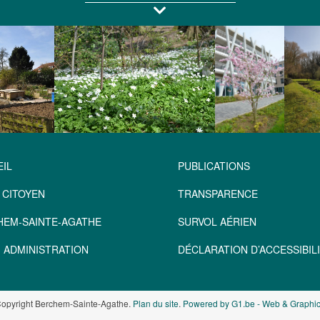
IL
PUBLICATIONS
 CITOYEN
TRANSPARENCE
HEM-SAINTE-AGATHE
SURVOL AÉRIEN
 ADMINISTRATION
DÉCLARATION D’ACCESSIBILI
opyright Berchem-Sainte-Agathe.
Plan du site
.
Powered by G1.be - Web & Graphic