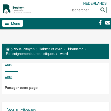
NEDERLANDS
Rechercher
Envoy
Facebo
Con
Menu
>
Vous, citoyen
>
Habiter et vivre
>
Urbanisme
>
Renseignements urbanistiques
>
word
word
word
Partager cette page
Vous, citoyen