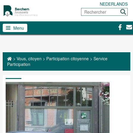
NEDERLANDS
Rechercher
Envoy
Facebo
Con
Menu
>
Vous, citoyen
>
Participation citoyenne
>
Service
Participation