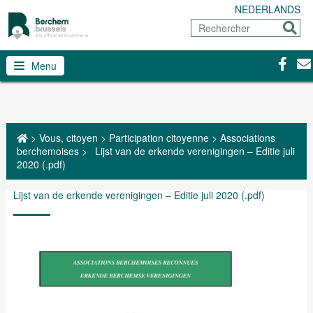
NEDERLANDS
Rechercher
Envoy
Facebo
Con
Menu
>
Vous, citoyen
>
Participation citoyenne
>
Associations
berchemoises
>
Lijst van de erkende verenigingen – Editie juli
2020 (.pdf)
Lijst van de erkende verenigingen – Editie juli 2020 (.pdf)