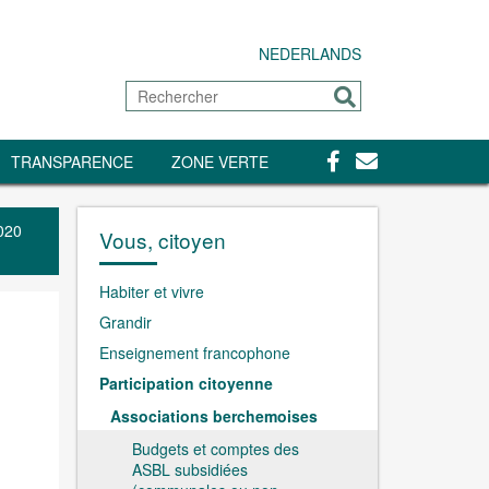
NEDERLANDS
Rechercher
Envoyer
Facebook
Contact
TRANSPARENCE
ZONE VERTE
020
Vous, citoyen
Habiter et vivre
Grandir
Enseignement francophone
Participation citoyenne
Associations berchemoises
Budgets et comptes des
ASBL subsidiées