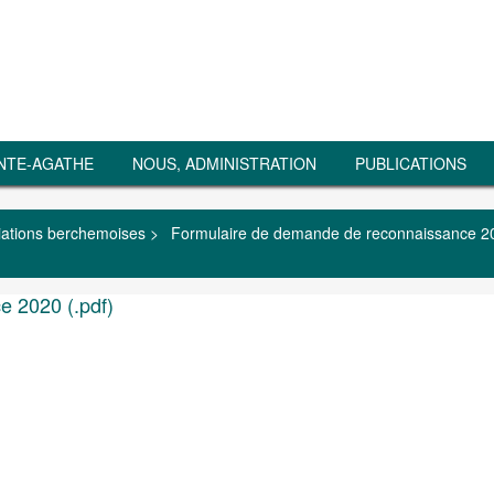
NTE-AGATHE
NOUS, ADMINISTRATION
PUBLICATIONS
iations berchemoises
>
Formulaire de demande de reconnaissance 2
 2020 (.pdf)