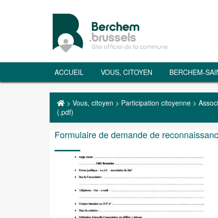
ACCUEIL
VOUS, CITOYEN
BERCHEM-SAI
>
Vous, citoyen
>
Participation citoyenne
>
Assoc
(.pdf)
Formulaire de demande de reconnaissance