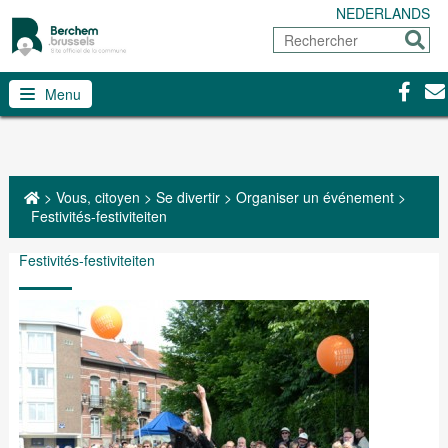
NEDERLANDS
Rechercher
Envoy
Facebo
Con
Menu
>
Vous, citoyen
>
Se divertir
>
Organiser un événement
>
Festivités-festiviteiten
Festivités-festiviteiten