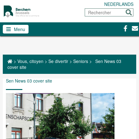
NEDERLANDS
Rechercher
Envoy
Facebo
Con
Menu
>
Vous, citoyen
>
Se divertir
>
Seniors
>
Sen News 03
cover site
Sen News 03 cover site