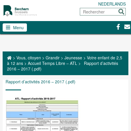
NEDERLANDS
Rechercher
Envoy
Facebo
Con
Menu
>
Vous, citoyen
>
Grandir
>
Jeunesse
>
Votre enfant de 2,5
à 12 ans
>
Accueil Temps Libre – ATL
>
Rapport d’activités
2016 – 2017 (.pdf)
Rapport d’activités 2016 – 2017 (.pdf)