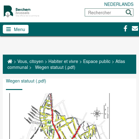
NEDERLANDS
Rechercher
Envoy
Facebo
Con
Menu
>
Vous, citoyen
>
Habiter et vivre
>
Espace public
>
Atlas
communal
>
Wegen statuut (.pdf)
Wegen statuut (.pdf)