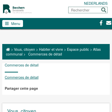
NEDERLANDS
Rechercher
Envoy
Facebo
Con
Menu
>
Vous, citoyen
>
Habiter et vivre
>
Espace public
>
Atlas
communal
>
Commerces de détail
Commerces de détail
Commerces de détail
Partager cette page
Vous, citoyen